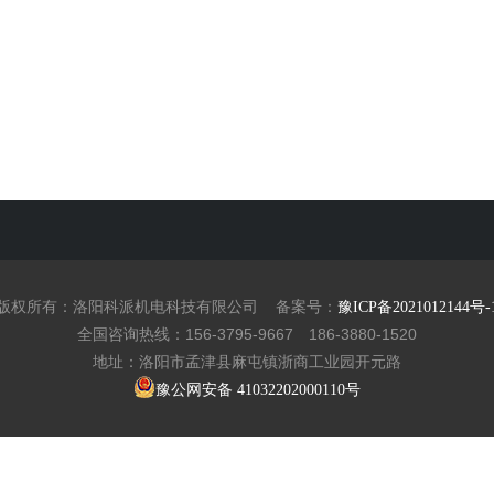
版权所有：洛阳科派机电科技有限公司
备案号：
豫ICP备2021012144号-
全国咨询热线：156-3795-9667 186-3880-1520
地址：洛阳市孟津县麻屯镇浙商工业园开元路
豫公网安备 41032202000110号