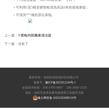
• 可利用1至5根坚硬喷枪清洗高达6米的就地束辊；
• 可清洗***难的原位束辊。
上一篇：
3 喷枪内部捆束清洁器
下一篇：没有了
版权所有：洛阳科派机电科技有限公司
备案号：
豫ICP备2021012144号-1
全国咨询热线：156-3795-9667 186-3880-1520
地址：洛阳市孟津县麻屯镇浙商工业园开元路
豫公网安备 41032202000110号