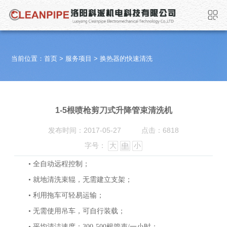
当前位置：
首页
>
服务项目
>
换热器的快速清洗
1-5根喷枪剪刀式升降管束清洗机
发布时间：2017-05-27
点击：6818
字号：
大
中
小
• 全自动远程控制；
• 就地清洗束辊，无需建立支架；
• 利用拖车可轻易运输；
• 无需使用吊车，可自行装载；
• 平均清洁速度：300-500根管束/一小时；