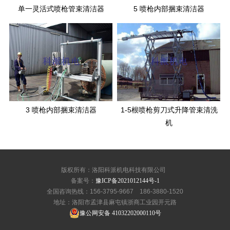
单一灵活式喷枪管束清洁器
5 喷枪内部捆束清洁器
3 喷枪内部捆束清洁器
1-5根喷枪剪刀式升降管束清洗
机
版权所有：洛阳科派机电科技有限公司
备案号：
豫ICP备2021012144号-1
全国咨询热线：156-3795-9667 186-3880-1520
地址：洛阳市孟津县麻屯镇浙商工业园开元路
豫公网安备 41032202000110号